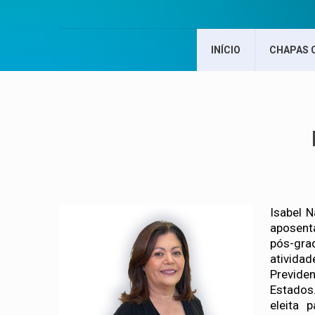
INÍCIO
CHAPAS 
Isabel N
aposent
pós-gra
ativida
Previde
Estados
eleita 